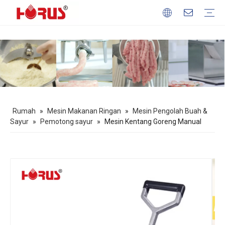
Mesin Pengolah Daging
Mesin Pengolah Gandum
Mesin Pengolah Buah & Sayur
Peralatan Memanggang
Mesin Makanan Ringan
Profil Perusahaan
Keuntungan kita
Unduh
FAQ
Rumah
»
Mesin Makanan Ringan
»
Mesin Pengolah Buah &
Sayur
»
Pemotong sayur
»
Mesin Kentang Goreng Manual