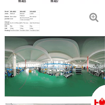
Model
HR-A655
HR-A657
HR-A658
Jenis
Manual
Manual
Listrik
Paduan
Bahan
Besi tahan
Besi tahan
aluminium bodi
produk
karat
karat
+ besi cor dasar
Ukuran
21,5*17,5*50cm
28*17*21.5cm
36,5*23,5*24cm
produk
NW
3kg
7.3kg
9kg
GW
3,5kg
7.8kg
9,5kg
Pedang
7cm,9cm,13cm
7cm,9cm,13cm
7cm,9cm,13cm