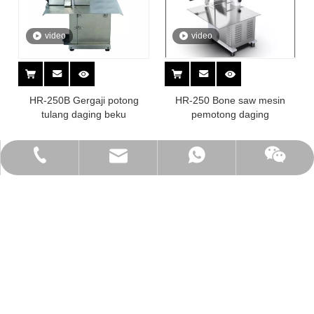
video
video
HR-250B Gergaji potong
HR-250 Bone saw mesin
tulang daging beku
pemotong daging
admin@haruis.com
+86-15857993956
+86-15857993956
+8615906654925
tautan langsung
Kategori Produk