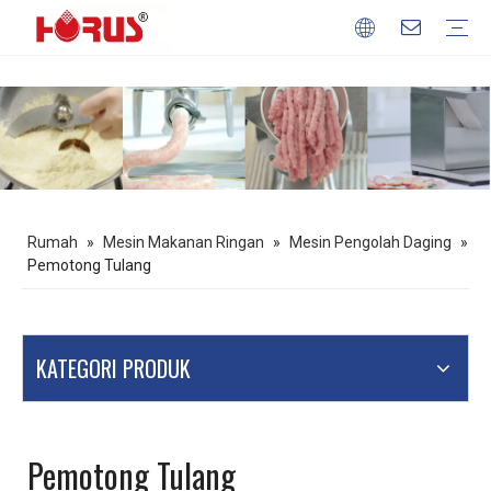
Mesin Pengolah Daging
Mesin Pengolah Gandum
Mesin Pengolah Buah & Sayur
Peralatan Memanggang
Mesin Makanan Ringan
Profil Perusahaan
Keuntungan kita
Unduh
FAQ
Rumah
»
Mesin Makanan Ringan
»
Mesin Pengolah Daging
»
Pemotong Tulang
KATEGORI PRODUK
Pemotong Tulang