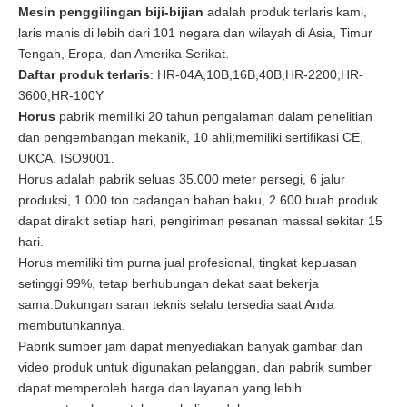
Mesin penggilingan biji-bijian
adalah produk terlaris kami,
laris manis di lebih dari 101 negara dan wilayah di Asia, Timur
Tengah, Eropa, dan Amerika Serikat.
Daftar produk terlaris
: HR-04A,10B,16B,40B,HR-2200,HR-
3600;HR-100Y
Horus
pabrik memiliki 20 tahun pengalaman dalam penelitian
dan pengembangan mekanik, 10 ahli;memiliki sertifikasi CE,
UKCA, ISO9001.
Horus adalah pabrik seluas 35.000 meter persegi, 6 jalur
produksi, 1.000 ton cadangan bahan baku, 2.600 buah produk
dapat dirakit setiap hari, pengiriman pesanan massal sekitar 15
hari.
Horus memiliki tim purna jual profesional, tingkat kepuasan
setinggi 99%, tetap berhubungan dekat saat bekerja
sama.Dukungan saran teknis selalu tersedia saat Anda
membutuhkannya.
Pabrik sumber jam dapat menyediakan banyak gambar dan
video produk untuk digunakan pelanggan, dan pabrik sumber
dapat memperoleh harga dan layanan yang lebih