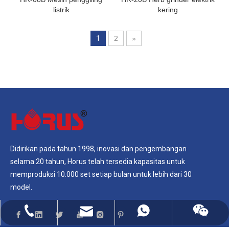
listrik
kering
1
2
»
Didirikan pada tahun 1998, inovasi dan pengembangan
selama 20 tahun, Horus telah tersedia kapasitas untuk
memproduksi 10.000 set setiap bulan untuk lebih dari 30
model.
admin@haruis.com
+86-15857993956
+86-15857993956
+8615906654925