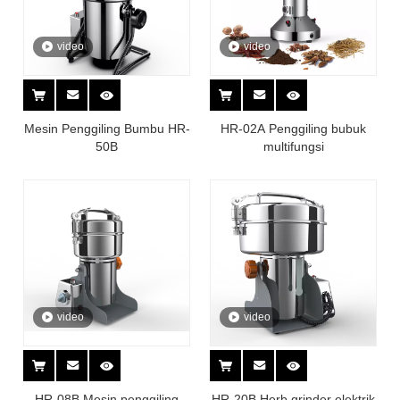
video
video
Mesin Penggiling Bumbu HR-
HR-02A Penggiling bubuk
50B
multifungsi
video
video
HR-08B Mesin penggiling
HR-20B Herb grinder elektrik