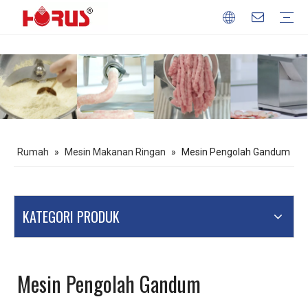
Mesin Pengolah Daging
Mesin Pengolah Gandum
Mesin Pengolah Buah & Sayur
Peralatan Memanggang
Mesin Makanan Ringan
Profil Perusahaan
Keuntungan kita
Unduh
FAQ
Rumah
»
Mesin Makanan Ringan
»
Mesin Pengolah Gandum
KATEGORI PRODUK
Mesin Pengolah Gandum