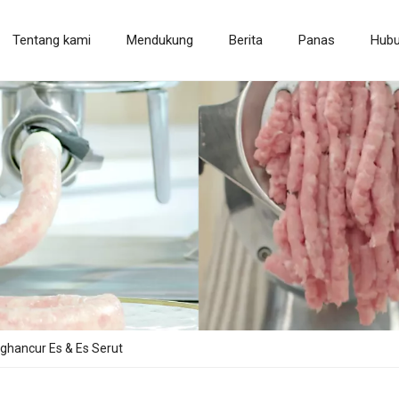
Tentang kami
Mendukung
Berita
Panas
Hubu
Mesin Pengolah Gandum
Mesin Pengolah Buah & Sayur
Peralata
ghancur Es & Es Serut