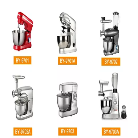
Tombol dan kenop pengoperasian
mixer listrik biasanya terletak di
bagian atas badan mesin dan
digunakan untuk mengontrol
kecepatan, waktu, dan fungsi mixer
lainnya.Jumlah dan fungsi tombol
dan kenop pengoperasian akan
bervariasi dengan merek dan
model mixer listrik yang berbeda.