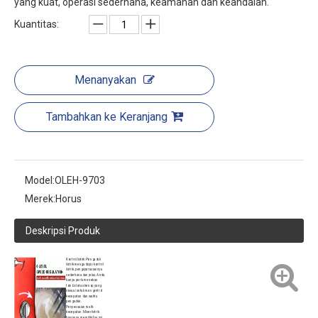
yang kuat, operasi sederhana, keamanan dan keandalan.
Kuantitas:
Menanyakan
Tambahkan ke Keranjang
Model:
OLEH-9703
Merek:
Horus
Deskripsi Produk
Kontrol listrik: Pengaduk
listrik mengadopsi kontrol
listrik, pengoperasiannya
sederhana dan jelas, Anda
hanya perlu menekan
tombol atau kenop yang
sesuai untuk mengontrol
kecepatan dan waktu
pengaduk.
Penyesuaian multi-
kecepatan: Mixer listrik
biasanya memiliki fungsi