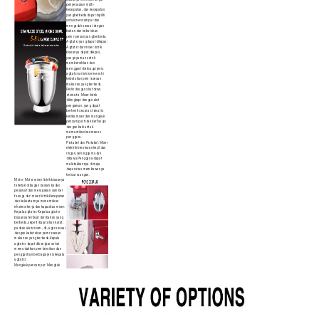
penyesuaian multi-
kecepatan, dan kecepatan
yang berbeda dapat dipilih
untuk mencampur dan
mengaduk sesuai dengan
bahan dan kebutuhan
pemrosesan yang berbeda.
Agitator yang dapat dilepas:
Agitator dari mixer listrik
biasanya dapat dilepas,
yang nyaman untuk
membersihkan dan
mengganti berbagai jenis
agitator untuk memenuhi
kebutuhan pemrosesan
makanan yang berbeda.
Perlindungan shutdown
otomatis: Mixer listrik
dilengkapi dengan alat
pengaman, yang dapat
berhenti secara otomatis
ketika mixer dan mangkuk
pencampur tidak berfungsi
dengan baik untuk
memastikan keamanan
pengguna.
Portabel dan Portabel: Mixer
elektrik berukuran kecil dan
ringan, sehingga mudah
dibawa.Pengguna dapat
meletakkannya di meja
dapur atau membawanya
ke luar ruangan.
Motor: Motor mixer listrik biasanya
terletak di bagian bawah badan
pesawat dan merupakan sumber
tenaga dari mixer listrik.Kecepatan
dan kekuatannya menentukan
efisiensi kerja dan kapasitas mixer.
Kepala agitator: Kepala agitator
biasanya terbuat dari bahan yang
berbeda, seperti baja tahan karat,
paduan aluminium, dll., agar sesuai
dengan kebutuhan pemrosesan
makanan yang berbeda.Kepala
agitator dapat dibongkar untuk
memudahkan pembersihan dan
penggantian berbagai jenis kepala
agitator.
Mangkuk pencampur: Mangkuk
pencampur biasanya terbuat dari
baja tahan karat, kaca, dll., dan
dapat menampung bahan dan
campuran dengan ukuran berbeda
agar mudah dicampur dan
diaduk.Mangkuk pencampur sering
kali memiliki garis-garis untuk
memungkinkan pengguna
menakar jumlah bahan yang tepat.
Tombol dan kenop pengoperasian: