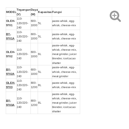
Tegangan
Daya
MODEL
Kapasitas
Fungsi
(V)
(W)
110-
OLEH-
600-
paste-whisk, egg-
120/220-
5L
9701
1000
whisk, cheese-mix
240
110-
BY-
600-
paste-whisk, egg-
120/220-
5L
9701A
1000
whisk, cheese-mix
240
paste-whisk, egg-
110-
whisk, cheese-mix,
OLEH-
600-
120/220-
6L
meat grinder, juicer
9702
1000
240
blender, ice/cacao
shatter
110-
paste-whisk, egg-
BY-
600-
120/220-
5L
whisk, cheese-mix,
9702A
1000
240
meat grinder
110-
OLEH-
800-
paste-whisk, egg-
120/220-
8L
9703
1200
whisk, cheese-mix
240
paste-whisk, egg-
110-
whisk, cheese-mix,
BY-
800-
120/220-
8L
meat grinder, juicer
9703A
1200
240
blender, ice/cacao
shatter