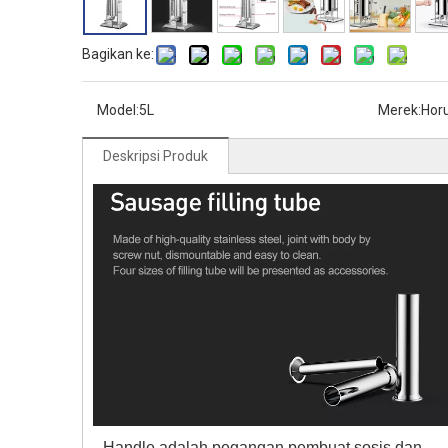
Bagikan ke:
Model:
5L
Merek:
Hor
Deskripsi Produk
Handle adalah pegangan pembuat sosis dan