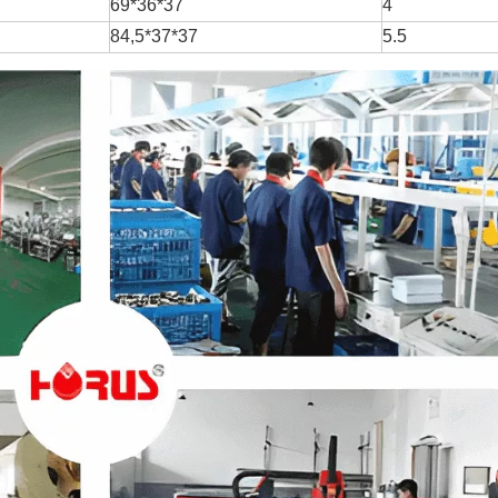
69*36*37
4
84,5*37*37
5.5