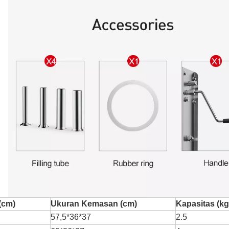
HR-3600 Pabrik Ga
(cm)
Ukuran Kemasan (cm)
Kapasitas (kg
57,5*36*37
2.5