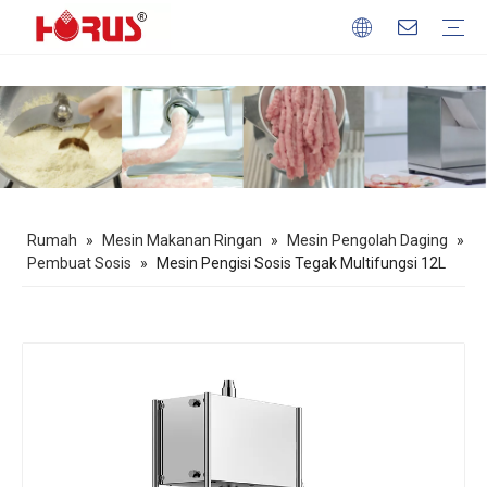
Mesin Pengolah Daging
Mesin Pengolah Gandum
Mesin Pengolah Buah & Sayur
Peralatan Memanggang
Mesin Makanan Ringan
Profil Perusahaan
Keuntungan kita
Unduh
FAQ
Rumah
»
Mesin Makanan Ringan
»
Mesin Pengolah Daging
»
Pembuat Sosis
»
Mesin Pengisi Sosis Tegak Multifungsi 12L