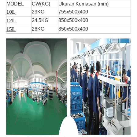
MODEL
GW(KG)
Ukuran Kemasan (mm)
10L
23KG
755x500x400
12L
24,5KG
850x500x400
15L
26KG
850x500x400