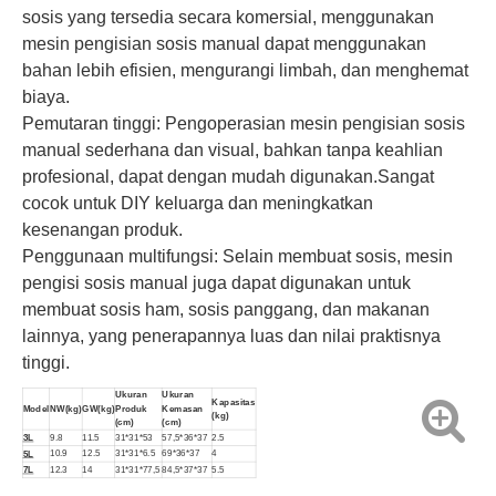
sosis yang tersedia secara komersial, menggunakan
mesin pengisian sosis manual dapat menggunakan
bahan lebih efisien, mengurangi limbah, dan menghemat
biaya.
Pemutaran tinggi: Pengoperasian mesin pengisian sosis
manual sederhana dan visual, bahkan tanpa keahlian
profesional, dapat dengan mudah digunakan.Sangat
cocok untuk DIY keluarga dan meningkatkan
kesenangan produk.
Penggunaan multifungsi: Selain membuat sosis, mesin
pengisi sosis manual juga dapat digunakan untuk
membuat sosis ham, sosis panggang, dan makanan
lainnya, yang penerapannya luas dan nilai praktisnya
tinggi.
Ukuran
Ukuran
Kapasitas
Model
NW(kg)
GW(kg)
Produk
Kemasan
(kg)
(cm)
(cm)
9.8
11.5
31*31*53
57,5*36*37
2.5
3L
10.9
12.5
31*31*6.5
69*36*37
4
5L
12.3
14
31*31*77,5
84,5*37*37
5.5
7L