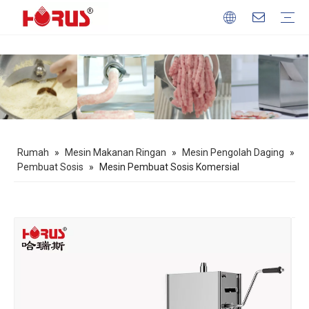
Mesin Pengolah Daging
Mesin Pengolah Gandum
Mesin Pengolah Buah & Sayur
Peralatan Memanggang
Mesin Makanan Ringan
Profil Perusahaan
Keuntungan kita
Unduh
FAQ
Rumah
»
Mesin Makanan Ringan
»
Mesin Pengolah Daging
»
Pembuat Sosis
»
Mesin Pembuat Sosis Komersial