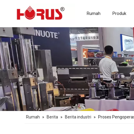
Rumah
Produk
Rumah
»
Berita
»
Berita industri
»
Proses Pengoperas