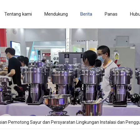
Tentang kami
Mendukung
Berita
Panas
Hubu
Mesin Pengolah Gandum
Mesin Pengolah Buah & Sayur
Peralata
ian Pemotong Sayur dan Persyaratan Lingkungan Instalasi dan Peng