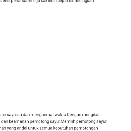
ensi penandaan tiga kali lebih cepat dibandingkan
iapan sayuran dan menghemat waktu.Dengan mengikuti
i dan keamanan pemotong sayur.Memilih pemotong sayur
 pilihan yang andal untuk semua kebutuhan pemotongan