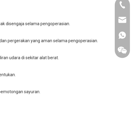
+86-158
admin@h
dak disengaja selama pengoperasian.
+86159
 dan pergerakan yang aman selama pengoperasian.
an udara di sekitar alat berat.
entukan.
 pemotongan sayuran.
+86-158