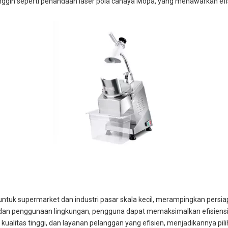
ggih seperti penandaan laser pola cahaya Mopa, yang menawarkan efisi
tuk supermarket dan industri pasar skala kecil, merampingkan pers
dan penggunaan lingkungan, pengguna dapat memaksimalkan efisiens
r kualitas tinggi, dan layanan pelanggan yang efisien, menjadikannya