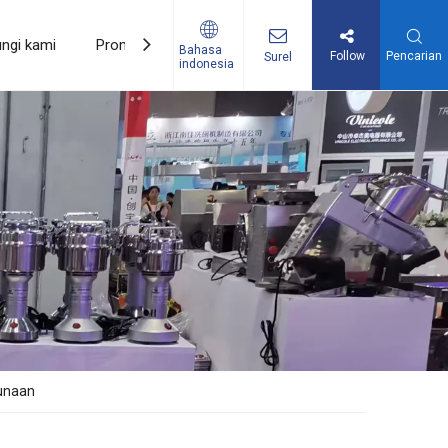
ngi kami
Promosi
Bahasa
Follow
Pencarian
Surel
indonesia
n Memanggang
gunaan