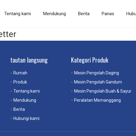
Tentang kami
Mendukung
Berita
Panas
Hubu
Mesin Pengolah Gandum
Mesin Pengolah Buah & Sayur
Peralata
etter
tautan langsung
Kategori Produk
Rumah
Mesin Pengolah Daging
Produk
Mesin Pengolah Gandum
Tentang kami
Mesin Pengolah Buah & Sayur
Mendukung
Peralatan Memanggang
Berita
Hubungi kami