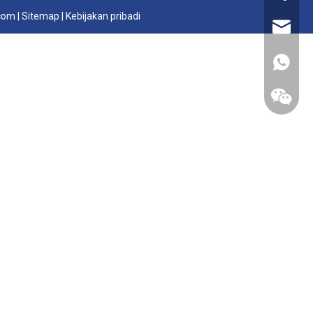
com
|
Sitemap
|
Kebijakan pribadi
admin@h
+86159
+86-158