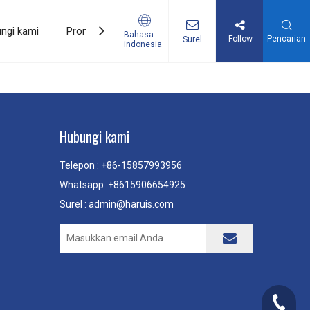
ngi kami
Promosi
Bahasa
Follow
Pencarian
Surel
indonesia
n Memanggang
Hubungi kami
Telepon : +86-15857993956
Whatsapp :+8615906654925
Surel :
admin@haruis.com
+86-158